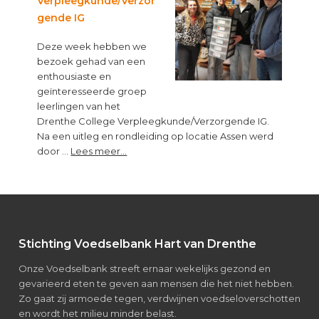
Verpleegkunde/Verzor
maag
gende IG
kun
je
Deze week hebben we
niet
bezoek gehad van een
leren”
enthousiaste en
geïnteresseerde groep
leerlingen van het
Drenthe College Verpleegkunde/Verzorgende IG.
Na een uitleg en rondleiding op locatie Assen werd
about
door …
Lees meer...
Bezoek
van
leerlingen
Verpleegkunde/Verzorgende
IG
Footer
Stichting Voedselbank Hart van Drenthe
Onze Voedselbank streeft ernaar wekelijks gezond en
gevarieerd eten te geven aan mensen die het niet hebben.
Zo gaat zij armoede tegen, verdwijnen voedseloverschotten
en wordt het milieu minder belast.