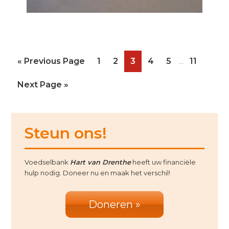
Interim
Go
Page
Page
Page
Page
Page
Page
«
Previous Page
1
2
3
4
5
11
…
pages
to
omitted
Go
Next Page »
to
Primary
Steun ons!
Sidebar
Voedselbank
Hart van Drenthe
heeft uw financiële
hulp nodig. Doneer nu en maak het verschil!
Doneren »