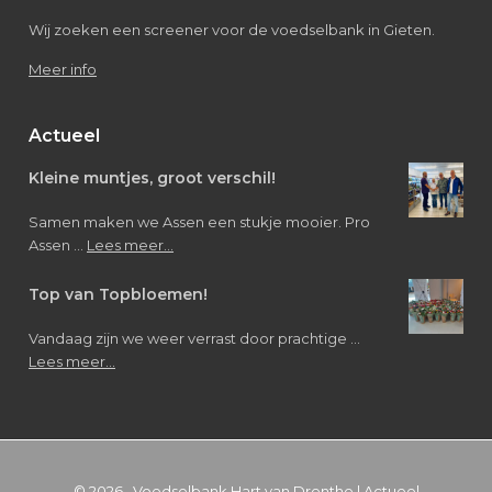
Wij zoeken een screener voor de voedselbank in Gieten.
Meer info
Actueel
Kleine muntjes, groot verschil!
Samen maken we Assen een stukje mooier. Pro
about
Assen …
Lees meer...
Kleine
muntjes,
Top van Topbloemen!
groot
verschil!
Vandaag zijn we weer verrast door prachtige …
about
Lees meer...
Top
van
Topbloemen!
© 2026 ·
Voedselbank Hart van Drenthe
|
Actueel