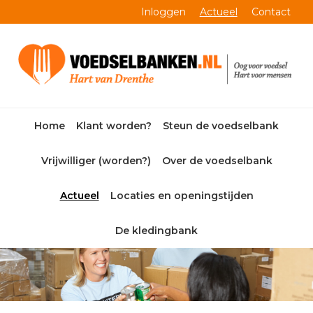
Skip
Skip
Skip
Skip
Inloggen
Actueel
Contact
to
to
to
to
primary
main
primary
footer
navigation
content
sidebar
Home
Klant worden?
Steun de voedselbank
Vrijwilliger (worden?)
Over de voedselbank
Actueel
Locaties en openingstijden
De kledingbank