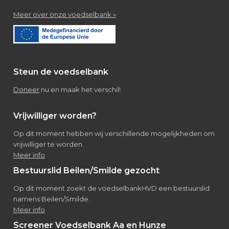
about
Meer over onze voedselbank »
Over
de
voedselbank
Steun de voedselbank
Doneer
nu en maak het verschil!
Vrijwilliger worden?
Op dit moment hebben wij verschillende mogelijkheden om
vrijwilliger te worden.
Meer info
Bestuurslid Beilen/Smilde gezocht
Op dit moment zoekt de voedselbankHVD een bestuurslid
namens Beilen/Smilde.
Meer info
Screener Voedselbank Aa en Hunze