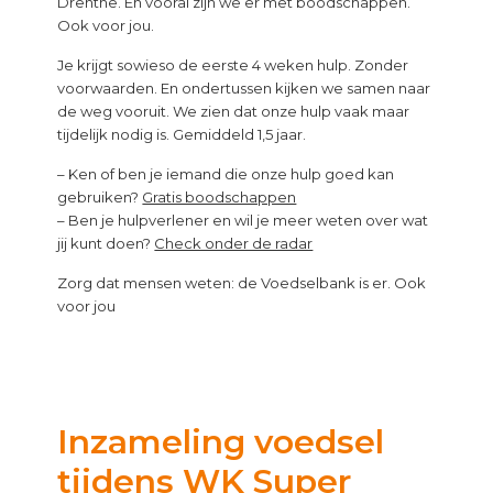
Drenthe. En vooral zijn we er met boodschappen.
Ook voor jou.
Je krijgt sowieso de eerste 4 weken hulp. Zonder
voorwaarden. En ondertussen kijken we samen naar
de weg vooruit. We zien dat onze hulp vaak maar
tijdelijk nodig is. Gemiddeld 1,5 jaar.
– Ken of ben je iemand die onze hulp goed kan
gebruiken?
Gratis boodschappen
– Ben je hulpverlener en wil je meer weten over wat
jij kunt doen?
Check onder de radar
Zorg dat mensen weten: de Voedselbank is er. Ook
voor jou
Inzameling voedsel
tijdens WK Super