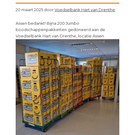
20 maart 2025
door
Voedselbank Hart van Drenthe
Assen bedankt! Bijna 200 Jumbo
boodschappenpakketten gedoneerd aan de
Voedselbank Hart van Drenthe, locatie Assen.