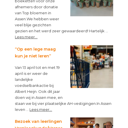
boeketten voor onze
afnemers door donatie
van Top bloemen in
Assen.We hebben weer
veel blije gezichten
gezien en het werd zeer gewaardeerd! Hartelijk …
about
Lees meer...
Top
van
“Op een lege maag
Topbloemen!
kun je niet leren”
Van 13 april tot en met 19
april is er weer de
landelijke
voedselbankactie bij
Albert Heijn. Ook dit jaar
doen wij in Assen mee, en
staan we bij vier plaatselijke AH-vestigingen.In Assen
about
leven …
Lees meer...
“Op
een
Bezoek van leerlingen
lege