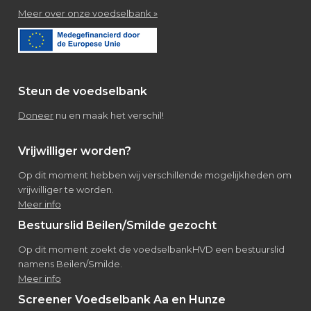
about
Meer over onze voedselbank »
Over
de
voedselbank
Steun de voedselbank
Doneer
nu en maak het verschil!
Vrijwilliger worden?
Op dit moment hebben wij verschillende mogelijkheden om
vrijwilliger te worden.
Meer info
Bestuurslid Beilen/Smilde gezocht
Op dit moment zoekt de voedselbankHVD een bestuurslid
namens Beilen/Smilde.
Meer info
Screener Voedselbank Aa en Hunze