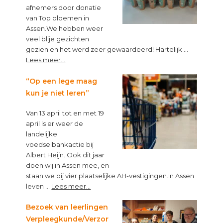
afnemers door donatie
van Top bloemen in
Assen.We hebben weer
veel blije gezichten
gezien en het werd zeer gewaardeerd! Hartelijk …
about
Lees meer...
Top
van
“Op een lege maag
Topbloemen!
kun je niet leren”
Van 13 april tot en met 19
april is er weer de
landelijke
voedselbankactie bij
Albert Heijn. Ook dit jaar
doen wij in Assen mee, en
staan we bij vier plaatselijke AH-vestigingen.In Assen
about
leven …
Lees meer...
“Op
een
Bezoek van leerlingen
lege
Verpleegkunde/Verzor