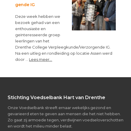
maag
gende IG
kun
je
Deze week hebben we
niet
bezoek gehad van een
leren”
enthousiaste en
geïnteresseerde groep
leerlingen van het
Drenthe College Verpleegkunde/Verzorgende IG.
Na een uitleg en rondleiding op locatie Assen werd
about
door …
Lees meer...
Bezoek
van
leerlingen
Verpleegkunde/Verzorgende
IG
Footer
Stichting Voedselbank Hart van Drenthe
Onze Voedselbank streeft ernaar wekelijks gezond en
gevarieerd eten te geven aan mensen die het niet hebben.
Zo gaat zij armoede tegen, verdwijnen voedseloverschotten
en wordt het milieu minder belast.