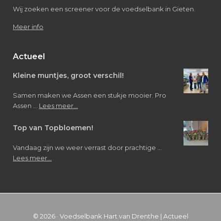
Wij zoeken een screener voor de voedselbank in Gieten.
Meer info
Actueel
Kleine muntjes, groot verschil!
Samen maken we Assen een stukje mooier. Pro
about
Assen …
Lees meer...
Kleine
muntjes,
Top van Topbloemen!
groot
verschil!
Vandaag zijn we weer verrast door prachtige …
about
Lees meer...
Top
van
Topbloemen!
© 2026 ·
Voedselbank Hart van Drenthe
|
Actueel