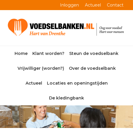
Skip
Skip
Skip
Skip
Inloggen
Actueel
Contact
to
to
to
to
primary
main
primary
footer
navigation
content
sidebar
Home
Klant worden?
Steun de voedselbank
Vrijwilliger (worden?)
Over de voedselbank
Actueel
Locaties en openingstijden
De kledingbank