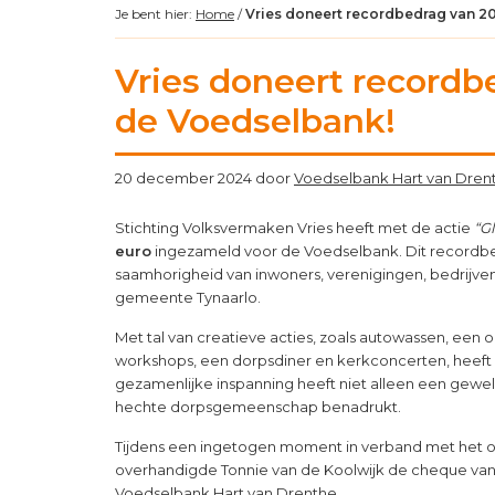
Je bent hier:
Home
/
Vries doneert recordbedrag van 2
Vries doneert recordb
de Voedselbank!
20 december 2024
door
Voedselbank Hart van Dren
Stichting Volksvermaken Vries heeft met de actie
“G
euro
ingezameld voor de Voedselbank. Dit recordbe
saamhorigheid van inwoners, verenigingen, bedrijven e
gemeente Tynaarlo.
Met tal van creatieve acties, zoals autowassen, een o
workshops, een dorpsdiner en kerkconcerten, heeft 
gezamenlijke inspanning heeft niet alleen een gew
hechte dorpsgemeenschap benadrukt.
Tijdens een ingetogen moment in verband met het ov
overhandigde Tonnie van de Koolwijk de cheque van
Voedselbank Hart van Drenthe.