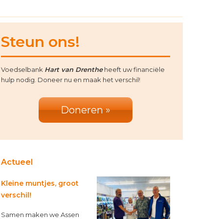
rimary
Steun ons!
idebar
Voedselbank
Hart van Drenthe
heeft uw financiële
hulp nodig. Doneer nu en maak het verschil!
Doneren »
Actueel
Kleine muntjes, groot
verschil!
Samen maken we Assen