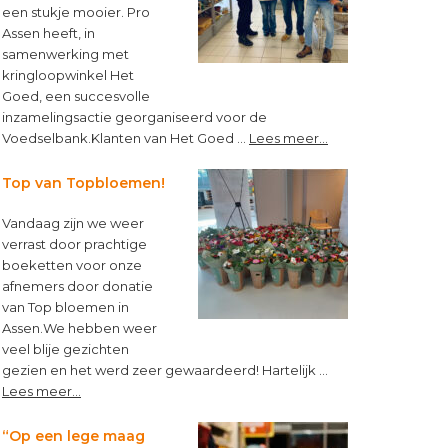
een stukje mooier. Pro
Assen heeft, in
samenwerking met
kringloopwinkel Het
Goed, een succesvolle
inzamelingsactie georganiseerd voor de
about
Voedselbank.Klanten van Het Goed …
Lees meer...
Kleine
muntjes,
Top van Topbloemen!
groot
verschil!
Vandaag zijn we weer
verrast door prachtige
boeketten voor onze
afnemers door donatie
van Top bloemen in
Assen.We hebben weer
veel blije gezichten
gezien en het werd zeer gewaardeerd! Hartelijk …
about
Lees meer...
Top
van
“Op een lege maag