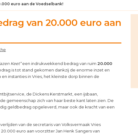
0.000 euro aan de Voedselbank!
P
edrag van 20.000 euro aan
S
the
lazen Keet”
een indrukwekkend bedrag van ruim
20.000
drag is tot stand gekomen dankzij de enorme inzet en
n instanties in Vries, het kleinste dorp binnen de
ntbijtservice, de Dickens Kerstmarkt, een ijsbaan,
de gemeenschap zich van haar beste kant laten zien. De
eldig geldbedrag opgeleverd, maar ook de kracht van een
erlijden van de secretaris van Volksvermaak Vries
 20.000 euro aan voorzitter Jan Henk Sangers van