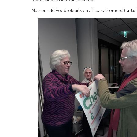
Namens de Voedselbank en al haar afnemers:
hartel