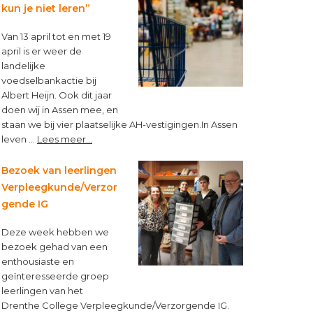
Topbloemen!
kun je niet leren”
Van 13 april tot en met 19
april is er weer de
landelijke
voedselbankactie bij
Albert Heijn. Ook dit jaar
doen wij in Assen mee, en
staan we bij vier plaatselijke AH-vestigingen.In Assen
about
leven …
Lees meer...
“Op
een
Bezoek van leerlingen
lege
Verpleegkunde/Verzor
maag
gende IG
kun
je
Deze week hebben we
niet
bezoek gehad van een
leren”
enthousiaste en
geïnteresseerde groep
leerlingen van het
Drenthe College Verpleegkunde/Verzorgende IG.