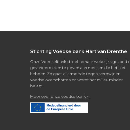
Footer
Stichting Voedselbank Hart van Drenthe
Onze Voedselbank streeft ernaar wekelijks gezond 
gevarieerd eten te geven aan mensen die het niet
hebben. Zo gaat zij armoede tegen, verdwijnen
voedseloverschotten en wordt het milieu minder
belast.
about
Meer over onze voedselbank »
Over
de
voedselbank