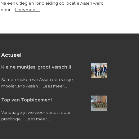
Na een uitleg en rondleiding op locatie Assen werd
about
door …
Lees meer...
Bezoek
van
leerlingen
Verpleegkunde/Verzorgende
IG
Actueel
Kleine muntjes, groot verschil!
Samen maken we Assen een stukje
about
mooier. Pro Assen …
Lees meer...
Kleine
muntjes,
Top van Topbloemen!
groot
verschil!
Vandaag zijn we weer verrast door
about
prachtige …
Lees meer...
Top
van
Topbloemen!