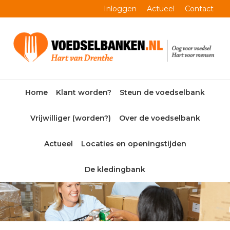
Skip
Skip
Skip
Skip
Inloggen
Actueel
Contact
to
to
to
to
primary
main
primary
footer
navigation
content
sidebar
Home
Klant worden?
Steun de voedselbank
Vrijwilliger (worden?)
Over de voedselbank
Actueel
Locaties en openingstijden
De kledingbank