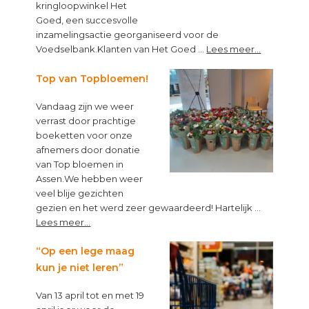
kringloopwinkel Het
Goed, een succesvolle
inzamelingsactie georganiseerd voor de
about
Voedselbank.Klanten van Het Goed …
Lees meer...
Kleine
muntjes,
Top van Topbloemen!
groot
Vandaag zijn we weer
verschil!
verrast door prachtige
boeketten voor onze
afnemers door donatie
van Top bloemen in
Assen.We hebben weer
veel blije gezichten
gezien en het werd zeer gewaardeerd! Hartelijk …
about
Lees meer...
Top
van
“Op een lege maag
Topbloemen!
kun je niet leren”
Van 13 april tot en met 19