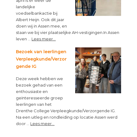
april is er weer de
landelijke
voedselbankactie bij
Albert Heijn. Ook dit jaar
doen wij in Assen mee, en
staan we bij vier plaatselijke AH-vestigingen.In Assen
about
leven …
Lees meer...
“Op
een
Bezoek van leerlingen
lege
Verpleegkunde/Verzor
maag
gende IG
kun
je
Deze week hebben we
niet
bezoek gehad van een
leren”
enthousiaste en
geïnteresseerde groep
leerlingen van het
Drenthe College Verpleegkunde/Verzorgende IG.
Na een uitleg en rondleiding op locatie Assen werd
about
door …
Lees meer...
Bezoek
van