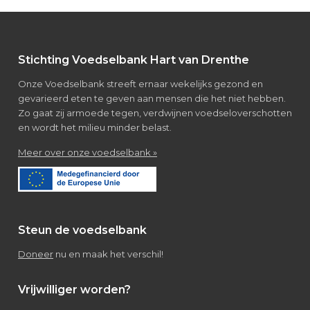
leerlingen
Verpleegkunde/Verzorgende
IG
Footer
Stichting Voedselbank Hart van Drenthe
Onze Voedselbank streeft ernaar wekelijks gezond en
gevarieerd eten te geven aan mensen die het niet hebben.
Zo gaat zij armoede tegen, verdwijnen voedseloverschotten
en wordt het milieu minder belast.
about
Meer over onze voedselbank »
Over
de
voedselbank
Steun de voedselbank
Doneer
nu en maak het verschil!
Vrijwilliger worden?