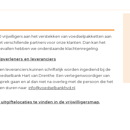
P
S
 vrijwilligers aan het verstekken van voedselpakketten aan
verschillende partners voor onze klanten. Dan kan het
gevallen hebben we onderstaande klachtenregeling.
lpverleners en leveranciers
en leveranciers kunnen schriftelijk worden ingediend bij de
Voedselbank Hart van Drenthe. Een vertegenwoordiger van
prek gaan en al dan niet na overleg met de persoon die het
en sturen naar:
info@voedselbankhvd.nl
.
uitgiftelocaties te vinden in de vrijwilligersmap.