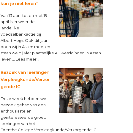
Topbloemen!
kun je niet leren”
Van 13 april tot en met 19
april is er weer de
landelijke
voedselbankactie bij
Albert Heijn. Ook dit jaar
doen wij in Assen mee, en
staan we bij vier plaatselijke AH-vestigingen.In Assen
about
leven …
Lees meer...
“Op
een
Bezoek van leerlingen
lege
Verpleegkunde/Verzor
maag
gende IG
kun
je
Deze week hebben we
niet
bezoek gehad van een
leren”
enthousiaste en
geïnteresseerde groep
leerlingen van het
Drenthe College Verpleegkunde/Verzorgende IG.