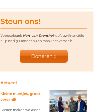
rimary
Steun ons!
idebar
Voedselbank
Hart van Drenthe
heeft uw financiële
hulp nodig. Doneer nu en maak het verschil!
Doneren »
Actueel
Kleine muntjes, groot
verschil!
Samen maken we Assen