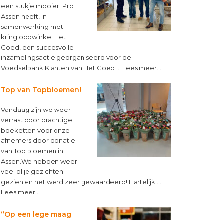
een stukje mooier. Pro
Assen heeft, in
samenwerking met
kringloopwinkel Het
Goed, een succesvolle
inzamelingsactie georganiseerd voor de
about
Voedselbank.Klanten van Het Goed …
Lees meer...
Kleine
muntjes,
Top van Topbloemen!
groot
verschil!
Vandaag zijn we weer
verrast door prachtige
boeketten voor onze
afnemers door donatie
van Top bloemen in
Assen.We hebben weer
veel blije gezichten
gezien en het werd zeer gewaardeerd! Hartelijk …
about
Lees meer...
Top
van
“Op een lege maag