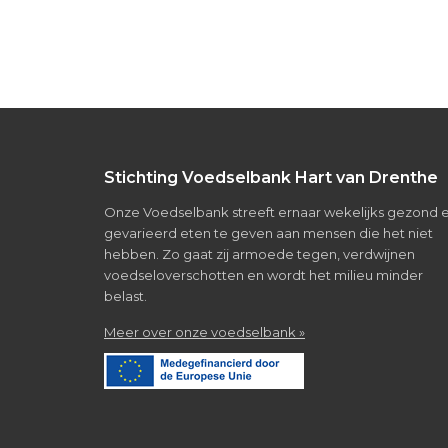
Footer
Stichting Voedselbank Hart van Drenthe
Onze Voedselbank streeft ernaar wekelijks gezond 
gevarieerd eten te geven aan mensen die het niet
hebben. Zo gaat zij armoede tegen, verdwijnen
voedseloverschotten en wordt het milieu minder
belast.
about
Meer over onze voedselbank »
Over
de
voedselbank