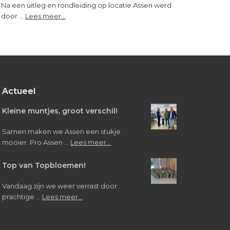
Na een uitleg en rondleiding op locatie Assen werd
about
door …
Lees meer...
Bezoek
van
leerlingen
Verpleegkunde/Verzorgende
IG
Actueel
Kleine muntjes, groot verschil!
Samen maken we Assen een stukje
about
mooier. Pro Assen …
Lees meer...
Kleine
muntjes,
Top van Topbloemen!
groot
verschil!
Vandaag zijn we weer verrast door
about
prachtige …
Lees meer...
Top
van
Topbloemen!