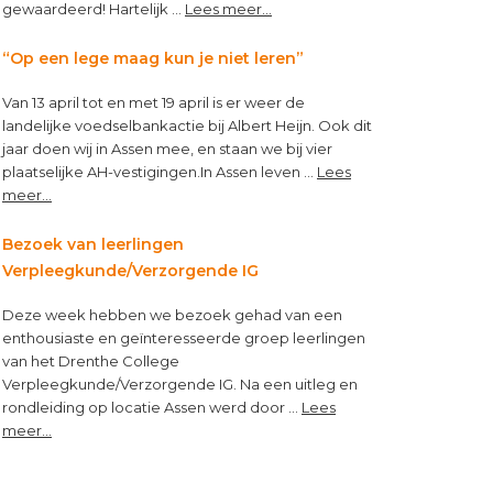
about
gewaardeerd! Hartelijk …
Lees meer...
Top
van
“Op een lege maag kun je niet leren”
Topbloemen!
Van 13 april tot en met 19 april is er weer de
landelijke voedselbankactie bij Albert Heijn. Ook dit
jaar doen wij in Assen mee, en staan we bij vier
plaatselijke AH-vestigingen.In Assen leven …
Lees
about
meer...
“Op
een
Bezoek van leerlingen
lege
Verpleegkunde/Verzorgende IG
maag
kun
Deze week hebben we bezoek gehad van een
je
enthousiaste en geïnteresseerde groep leerlingen
niet
van het Drenthe College
leren”
Verpleegkunde/Verzorgende IG. Na een uitleg en
rondleiding op locatie Assen werd door …
Lees
about
meer...
Bezoek
van