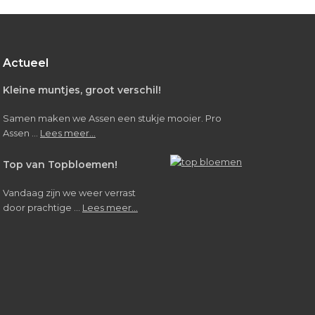
leerlingen
Verpleegkunde/Verzorgende
IG
Actueel
Kleine muntjes, groot verschil!
Samen maken we Assen een stukje mooier. Pro
about
Assen …
Lees meer...
Kleine
muntjes,
Top van Topbloemen!
groot
verschil!
Vandaag zijn we weer verrast
about
door prachtige …
Lees meer...
Top
van
Topbloemen!