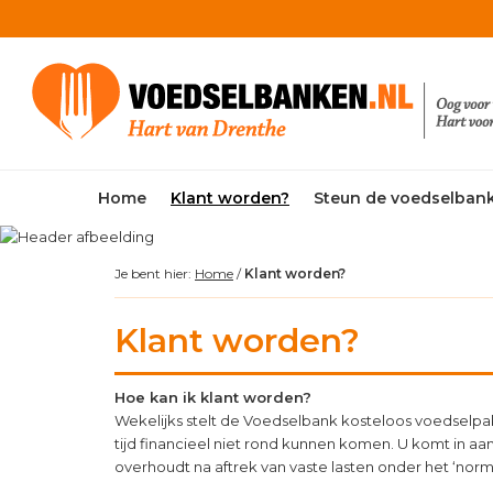
Skip
Skip
Skip
Skip
to
to
to
to
primary
main
primary
footer
navigation
content
sidebar
Home
Klant worden?
Steun de voedselban
Je bent hier:
Home
/
Klant worden?
Klant worden?
Hoe kan ik klant worden?
Wekelijks stelt de Voedselbank kosteloos voedselpa
tijd financieel niet rond kunnen komen. U komt in a
overhoudt na aftrek van vaste lasten onder het ‘nor