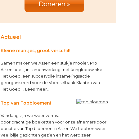
Doneren »
Actueel
Kleine muntjes, groot verschil!
Samen maken we Assen een stukje mooier. Pro
Assen heeft, in samenwerking met kringloopwinkel
Het Goed, een succesvolle inzamelingsactie
georganiseerd voor de Voedselbank.Klanten van
about
Het Goed …
Lees meer...
Kleine
muntjes,
Top van Topbloemen!
groot
verschil!
Vandaag zijn we weer verrast
door prachtige boeketten voor onze afnemers door
donatie van Top bloemen in Assen.We hebben weer
veel blije gezichten gezien en het werd zeer