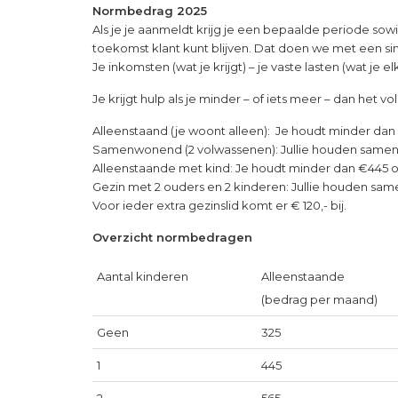
Normbedrag 2025
Als je je aanmeldt krijg je een bepaalde periode sow
toekomst klant kunt blijven. Dat doen we met een s
Je inkomsten (wat je krijgt) – je vaste lasten (wat je
Je krijgt hulp als je minder – of iets meer – dan he
Alleenstaand (je woont alleen): Je houdt minder da
Samenwonend (2 volwassenen): Jullie houden samen
Alleenstaande met kind: Je houdt minder dan €445 
Gezin met 2 ouders en 2 kinderen: Jullie houden sa
Voor ieder extra gezinslid komt er € 120,- bij.
Overzicht normbedragen
Aantal kinderen
Alleenstaande
(bedrag per maand)
Geen
325
1
445