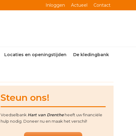
Inloggen
Actueel
Contact
Locaties en openingstijden
De kledingbank
rimary
Steun ons!
idebar
Voedselbank
Hart van Drenthe
heeft uw financiële
hulp nodig. Doneer nu en maak het verschil!