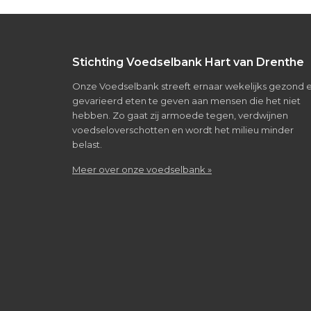
Footer
Stichting Voedselbank Hart van Drenthe
Onze Voedselbank streeft ernaar wekelijks gezond 
gevarieerd eten te geven aan mensen die het niet
hebben. Zo gaat zij armoede tegen, verdwijnen
voedseloverschotten en wordt het milieu minder
belast.
about
Meer over onze voedselbank »
Over
de
voedselbank