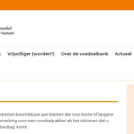
k
Vrijwilliger (worden?)
Over de voedselbank
Actueel
P
S
kketten beschikbaar aan klanten die voor korte of langere
anmerking voor een voedselpakket als het inkomen dat u
mbedrag’ komt.