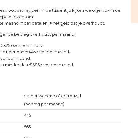
ieso boodschappen. In de tussentijd kijken we of je ook in de
impele rekensom:
 elke maand moet betalen) = het geld dat je overhoudt.
t volgende bedrag overhoudt per maand:
n €325 over per maand.
 minder dan €445 over per maand.
over per maand.
men minder dan €685 over per maand.
Samenwonend of getrouwd
(bedrag per maand)
445
565