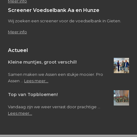
Meer info
Screener Voedselbank Aa en Hunze
Wij zoeken een screener voor de voedselbank in Gieten.
Meer info
Actueel
Kleine muntjes, groot verschil!
Samen maken we Assen een stukje mooier. Pro
about
Assen …
Lees meer...
Kleine
muntjes,
Top van Topbloemen!
groot
verschil!
Vandaag zijn we weer verrast door prachtige …
about
Lees meer...
Top
van
Topbloemen!