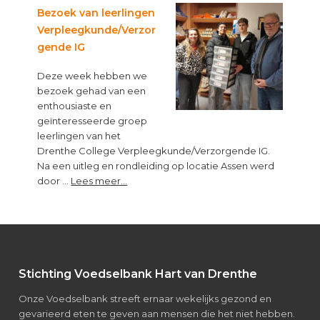
een
Bezoek van leerlingen
lege
Verpleegkunde/Verzor
maag
gende IG
kun
je
Deze week hebben we
niet
bezoek gehad van een
leren”
enthousiaste en
geïnteresseerde groep
leerlingen van het
Drenthe College Verpleegkunde/Verzorgende IG.
Na een uitleg en rondleiding op locatie Assen werd
about
door …
Lees meer...
Bezoek
van
leerlingen
Verpleegkunde/Verzorgende
IG
Footer
Stichting Voedselbank Hart van Drenthe
Onze Voedselbank streeft ernaar wekelijks gezond en
gevarieerd eten te geven aan mensen die het niet hebben.