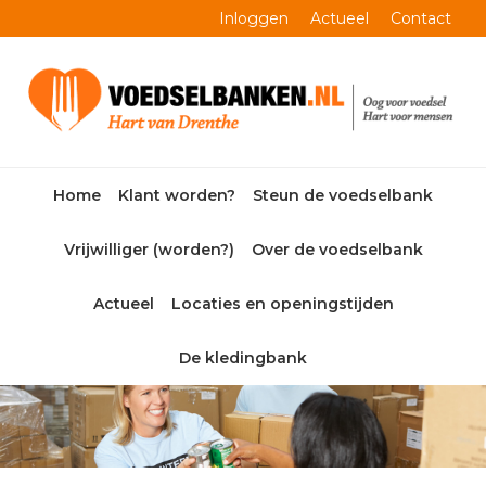
Skip
Skip
Skip
Skip
Inloggen
Actueel
Contact
to
to
to
to
primary
main
primary
footer
navigation
content
sidebar
Home
Klant worden?
Steun de voedselbank
Vrijwilliger (worden?)
Over de voedselbank
Actueel
Locaties en openingstijden
De kledingbank