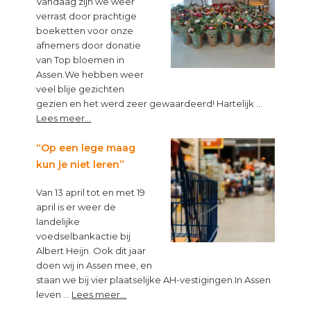
Vandaag zijn we weer
verschil!
verrast door prachtige
boeketten voor onze
afnemers door donatie
van Top bloemen in
Assen.We hebben weer
veel blije gezichten
gezien en het werd zeer gewaardeerd! Hartelijk …
about
Lees meer...
Top
van
“Op een lege maag
Topbloemen!
kun je niet leren”
Van 13 april tot en met 19
april is er weer de
landelijke
voedselbankactie bij
Albert Heijn. Ook dit jaar
doen wij in Assen mee, en
staan we bij vier plaatselijke AH-vestigingen.In Assen
about
leven …
Lees meer...
“Op