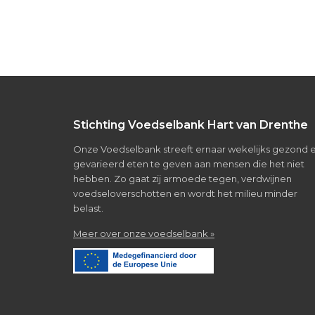
Footer
Stichting Voedselbank Hart van Drenthe
Onze Voedselbank streeft ernaar wekelijks gezond 
gevarieerd eten te geven aan mensen die het niet
hebben. Zo gaat zij armoede tegen, verdwijnen
voedseloverschotten en wordt het milieu minder
belast.
about
Meer over onze voedselbank »
Over
de
voedselbank