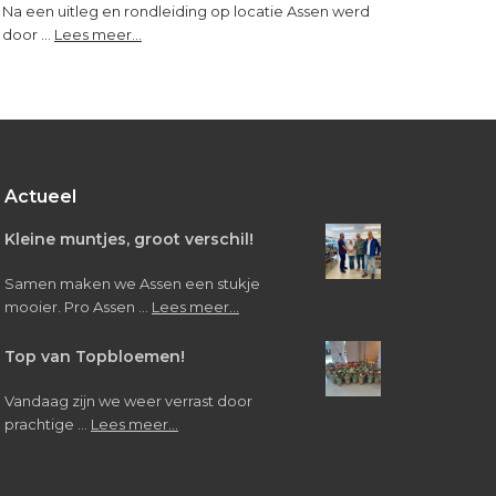
Na een uitleg en rondleiding op locatie Assen werd
about
door …
Lees meer...
Bezoek
van
leerlingen
Verpleegkunde/Verzorgende
IG
Actueel
Kleine muntjes, groot verschil!
Samen maken we Assen een stukje
about
mooier. Pro Assen …
Lees meer...
Kleine
muntjes,
Top van Topbloemen!
groot
verschil!
Vandaag zijn we weer verrast door
about
prachtige …
Lees meer...
Top
van
Topbloemen!