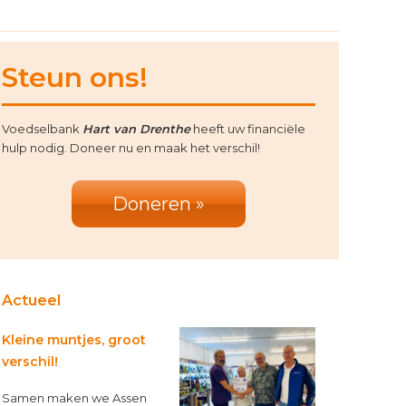
rimary
Steun ons!
idebar
Voedselbank
Hart van Drenthe
heeft uw financiële
hulp nodig. Doneer nu en maak het verschil!
Doneren »
Actueel
Kleine muntjes, groot
verschil!
Samen maken we Assen