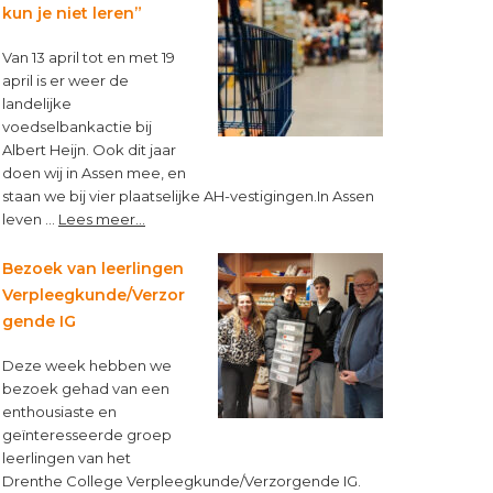
Topbloemen!
kun je niet leren”
Van 13 april tot en met 19
april is er weer de
landelijke
voedselbankactie bij
Albert Heijn. Ook dit jaar
doen wij in Assen mee, en
staan we bij vier plaatselijke AH-vestigingen.In Assen
about
leven …
Lees meer...
“Op
een
Bezoek van leerlingen
lege
Verpleegkunde/Verzor
maag
gende IG
kun
je
Deze week hebben we
niet
bezoek gehad van een
leren”
enthousiaste en
geïnteresseerde groep
leerlingen van het
Drenthe College Verpleegkunde/Verzorgende IG.