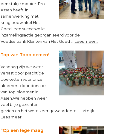
een stukje mooier. Pro
Assen heeft, in
samenwerking met
kringloopwinkel Het
Goed, een succesvolle
inzamelingsactie georganiseerd voor de
about
Voedselbank.Klanten van Het Goed …
Lees meer...
Kleine
muntjes,
Top van Topbloemen!
groot
verschil!
Vandaag zijn we weer
verrast door prachtige
boeketten voor onze
afnemers door donatie
van Top bloemen in
Assen.We hebben weer
veel blije gezichten
gezien en het werd zeer gewaardeerd! Hartelijk …
about
Lees meer...
Top
van
“Op een lege maag