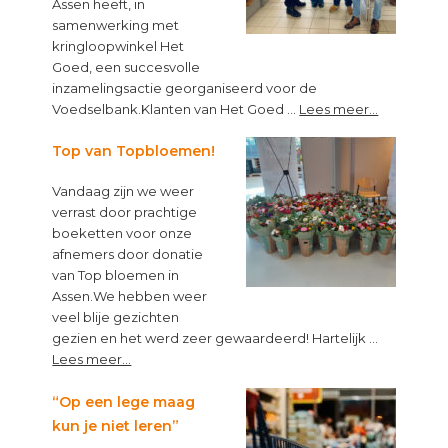
Assen heeft, in
samenwerking met
kringloopwinkel Het
Goed, een succesvolle
inzamelingsactie georganiseerd voor de
about
Voedselbank.Klanten van Het Goed …
Lees meer...
Kleine
muntjes,
Top van Topbloemen!
groot
Vandaag zijn we weer
verschil!
verrast door prachtige
boeketten voor onze
afnemers door donatie
van Top bloemen in
Assen.We hebben weer
veel blije gezichten
gezien en het werd zeer gewaardeerd! Hartelijk …
about
Lees meer...
Top
van
“Op een lege maag
Topbloemen!
kun je niet leren”