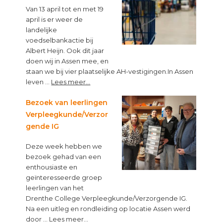
Van 13 april tot en met 19
april is er weer de
landelijke
voedselbankactie bij
Albert Heijn. Ook dit jaar
doen wij in Assen mee, en
staan we bij vier plaatselijke AH-vestigingen.In Assen
about
leven …
Lees meer...
“Op
een
Bezoek van leerlingen
lege
Verpleegkunde/Verzor
maag
gende IG
kun
je
Deze week hebben we
niet
bezoek gehad van een
leren”
enthousiaste en
geïnteresseerde groep
leerlingen van het
Drenthe College Verpleegkunde/Verzorgende IG.
Na een uitleg en rondleiding op locatie Assen werd
about
door …
Lees meer...