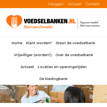
Skip
Skip
Skip
Skip
Inloggen
Actueel
Contact
to
to
to
to
primary
main
primary
footer
navigation
content
sidebar
Home
Klant worden?
Steun de voedselbank
Vrijwilliger (worden?)
Over de voedselbank
Actueel
Locaties en openingstijden
De kledingbank