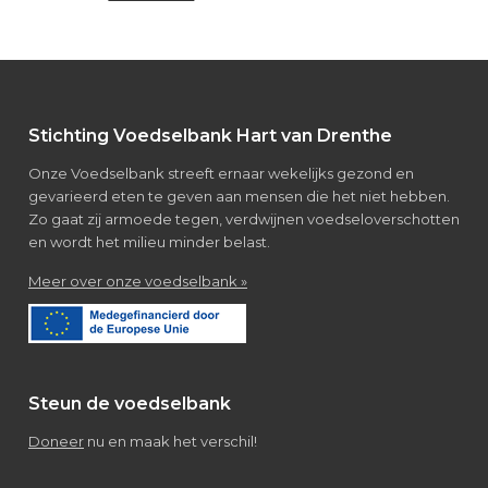
Bezoek
van
leerlingen
Verpleegkunde/Verzorgende
IG
Footer
Stichting Voedselbank Hart van Drenthe
Onze Voedselbank streeft ernaar wekelijks gezond en
gevarieerd eten te geven aan mensen die het niet hebben.
Zo gaat zij armoede tegen, verdwijnen voedseloverschotten
en wordt het milieu minder belast.
about
Meer over onze voedselbank »
Over
de
voedselbank
Steun de voedselbank
Doneer
nu en maak het verschil!