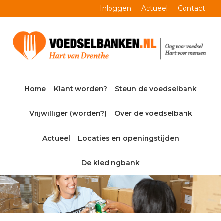
Skip
Skip
Skip
Skip
Inloggen
Actueel
Contact
to
to
to
to
primary
main
primary
footer
navigation
content
sidebar
Home
Klant worden?
Steun de voedselbank
Vrijwilliger (worden?)
Over de voedselbank
Actueel
Locaties en openingstijden
De kledingbank