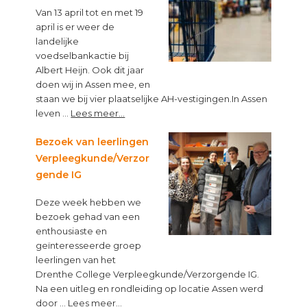
Van 13 april tot en met 19
april is er weer de
landelijke
voedselbankactie bij
Albert Heijn. Ook dit jaar
doen wij in Assen mee, en
staan we bij vier plaatselijke AH-vestigingen.In Assen
about
leven …
Lees meer...
“Op
een
Bezoek van leerlingen
lege
Verpleegkunde/Verzor
maag
gende IG
kun
je
Deze week hebben we
niet
bezoek gehad van een
leren”
enthousiaste en
geïnteresseerde groep
leerlingen van het
Drenthe College Verpleegkunde/Verzorgende IG.
Na een uitleg en rondleiding op locatie Assen werd
about
door …
Lees meer...