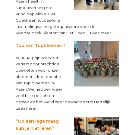
Assen heeft, in
samenwerking met
kringloopwinkel Het
Goed, een succesvolle
inzamelingsactie georganiseerd voor de
about
Voedselbank.Klanten van Het Goed …
Lees meer...
Kleine
muntjes,
Top van Topbloemen!
groot
Vandaag zijn we weer
verschil!
verrast door prachtige
boeketten voor onze
afnemers door donatie
van Top bloemen in
Assen.We hebben weer
veel blije gezichten
gezien en het werd zeer gewaardeerd! Hartelijk …
about
Lees meer...
Top
van
“Op een lege maag
Topbloemen!
kun je niet leren”