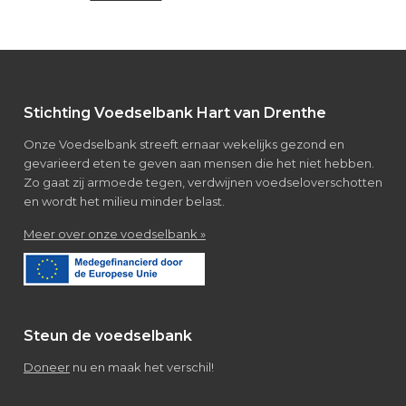
Bezoek
van
leerlingen
Verpleegkunde/Verzorgende
IG
Footer
Stichting Voedselbank Hart van Drenthe
Onze Voedselbank streeft ernaar wekelijks gezond en
gevarieerd eten te geven aan mensen die het niet hebben.
Zo gaat zij armoede tegen, verdwijnen voedseloverschotten
en wordt het milieu minder belast.
about
Meer over onze voedselbank »
Over
de
voedselbank
Steun de voedselbank
Doneer
nu en maak het verschil!