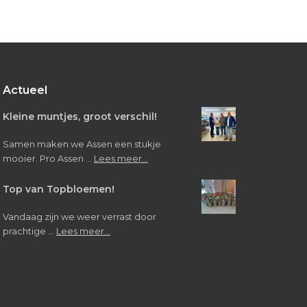
Bezoek
van
leerlingen
Verpleegkunde/Verzorgende
IG
Actueel
Kleine muntjes, groot verschil!
Samen maken we Assen een stukje
about
mooier. Pro Assen …
Lees meer...
Kleine
muntjes,
Top van Topbloemen!
groot
verschil!
Vandaag zijn we weer verrast door
about
prachtige …
Lees meer...
Top
van
Topbloemen!