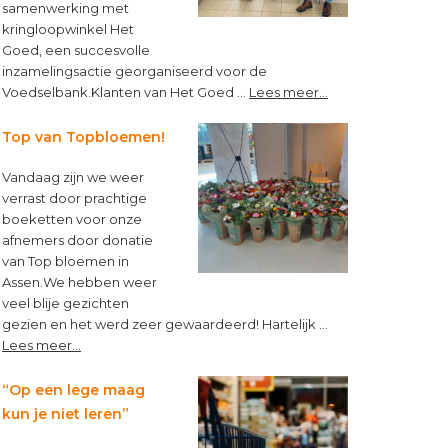
samenwerking met
kringloopwinkel Het
Goed, een succesvolle
inzamelingsactie georganiseerd voor de
about
Voedselbank.Klanten van Het Goed …
Lees meer...
Kleine
muntjes,
Top van Topbloemen!
groot
verschil!
Vandaag zijn we weer
verrast door prachtige
boeketten voor onze
afnemers door donatie
van Top bloemen in
Assen.We hebben weer
veel blije gezichten
gezien en het werd zeer gewaardeerd! Hartelijk …
about
Lees meer...
Top
van
“Op een lege maag
Topbloemen!
kun je niet leren”