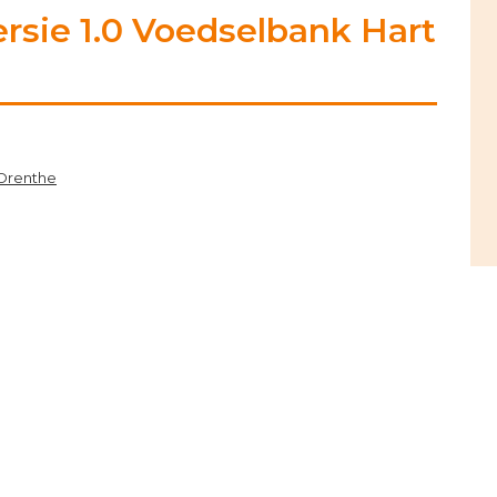
P
ersie 1.0 Voedselbank Hart
S
 Drenthe