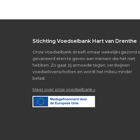
Footer
Stichting Voedselbank Hart van Drenthe
Onze Voedselbank streeft ernaar wekelijks gezond 
gevarieerd eten te geven aan mensen die het niet
hebben. Zo gaat zij armoede tegen, verdwijnen
voedseloverschotten en wordt het milieu minder
belast.
about
Meer over onze voedselbank »
Over
de
voedselbank