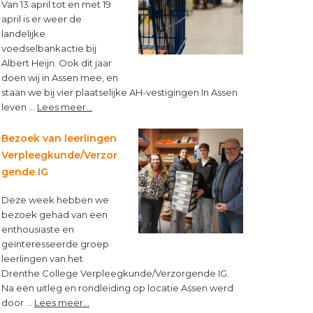
Van 13 april tot en met 19
april is er weer de
landelijke
voedselbankactie bij
Albert Heijn. Ook dit jaar
doen wij in Assen mee, en
staan we bij vier plaatselijke AH-vestigingen.In Assen
about
leven …
Lees meer...
“Op
een
Bezoek van leerlingen
lege
Verpleegkunde/Verzor
maag
gende IG
kun
je
Deze week hebben we
niet
bezoek gehad van een
leren”
enthousiaste en
geïnteresseerde groep
leerlingen van het
Drenthe College Verpleegkunde/Verzorgende IG.
Na een uitleg en rondleiding op locatie Assen werd
about
door …
Lees meer...