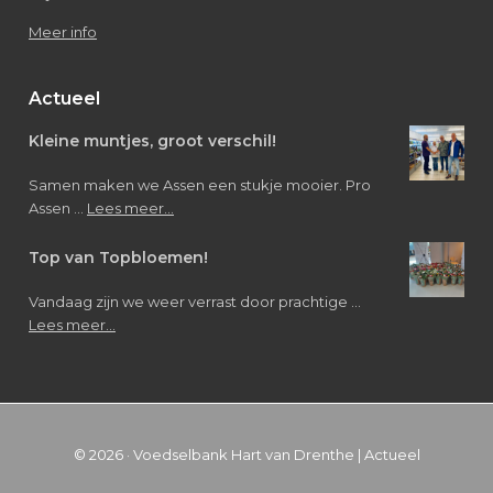
Meer info
Actueel
Kleine muntjes, groot verschil!
Samen maken we Assen een stukje mooier. Pro
about
Assen …
Lees meer...
Kleine
muntjes,
Top van Topbloemen!
groot
verschil!
Vandaag zijn we weer verrast door prachtige …
about
Lees meer...
Top
van
Topbloemen!
© 2026 ·
Voedselbank Hart van Drenthe
|
Actueel