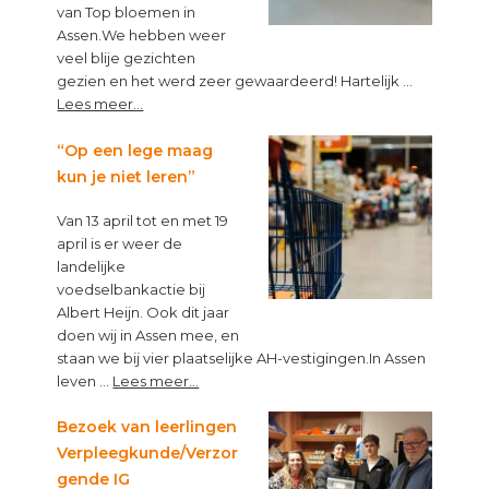
van Top bloemen in
Assen.We hebben weer
veel blije gezichten
gezien en het werd zeer gewaardeerd! Hartelijk …
about
Lees meer...
Top
van
“Op een lege maag
Topbloemen!
kun je niet leren”
Van 13 april tot en met 19
april is er weer de
landelijke
voedselbankactie bij
Albert Heijn. Ook dit jaar
doen wij in Assen mee, en
staan we bij vier plaatselijke AH-vestigingen.In Assen
about
leven …
Lees meer...
“Op
een
Bezoek van leerlingen
lege
Verpleegkunde/Verzor
maag
gende IG