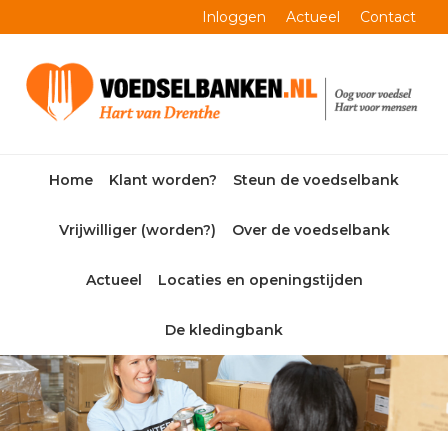
Skip
Skip
Skip
Skip
Inloggen
Actueel
Contact
to
to
to
to
primary
main
primary
footer
navigation
content
sidebar
Home
Klant worden?
Steun de voedselbank
Vrijwilliger (worden?)
Over de voedselbank
Actueel
Locaties en openingstijden
De kledingbank