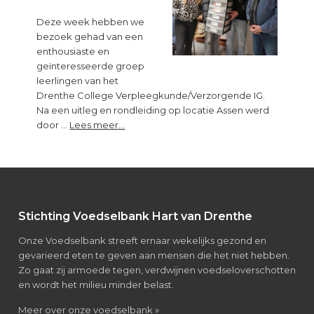
kun
je
Deze week hebben we
niet
bezoek gehad van een
leren”
enthousiaste en
geïnteresseerde groep
leerlingen van het
Drenthe College Verpleegkunde/Verzorgende IG.
Na een uitleg en rondleiding op locatie Assen werd
about
door …
Lees meer...
Bezoek
van
leerlingen
Verpleegkunde/Verzorgende
IG
Footer
Stichting Voedselbank Hart van Drenthe
Onze Voedselbank streeft ernaar wekelijks gezond en
gevarieerd eten te geven aan mensen die het niet hebben.
Zo gaat zij armoede tegen, verdwijnen voedseloverschotten
en wordt het milieu minder belast.
about
Meer over onze voedselbank »