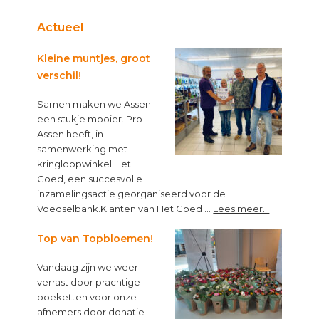
Actueel
Kleine muntjes, groot
verschil!
Samen maken we Assen
een stukje mooier. Pro
Assen heeft, in
samenwerking met
kringloopwinkel Het
Goed, een succesvolle
inzamelingsactie georganiseerd voor de
about
Voedselbank.Klanten van Het Goed …
Lees meer...
Kleine
muntjes,
Top van Topbloemen!
groot
Vandaag zijn we weer
verschil!
verrast door prachtige
boeketten voor onze
afnemers door donatie