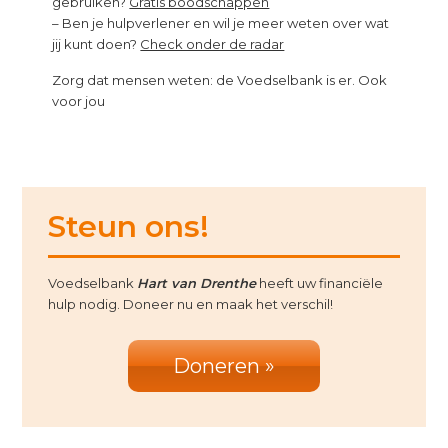
gebruiken?
Gratis boodschappen
– Ben je hulpverlener en wil je meer weten over wat
jij kunt doen?
Check onder de radar
Zorg dat mensen weten: de Voedselbank is er. Ook
voor jou
Primary
Steun ons!
Sidebar
Voedselbank
Hart van Drenthe
heeft uw financiële
hulp nodig. Doneer nu en maak het verschil!
Doneren »