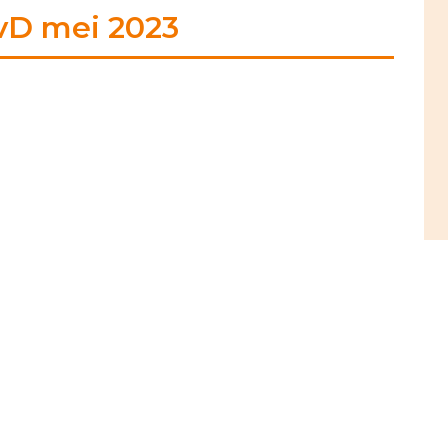
P
vD mei 2023
S