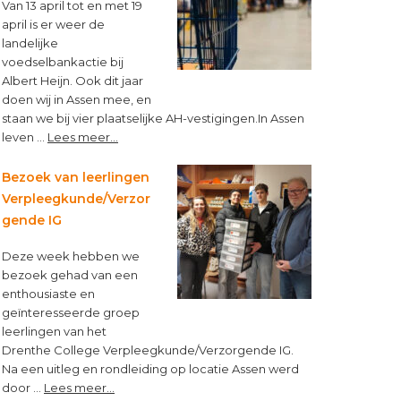
Van 13 april tot en met 19
april is er weer de
landelijke
voedselbankactie bij
Albert Heijn. Ook dit jaar
doen wij in Assen mee, en
staan we bij vier plaatselijke AH-vestigingen.In Assen
about
leven …
Lees meer...
“Op
een
Bezoek van leerlingen
lege
Verpleegkunde/Verzor
maag
gende IG
kun
je
Deze week hebben we
niet
bezoek gehad van een
leren”
enthousiaste en
geïnteresseerde groep
leerlingen van het
Drenthe College Verpleegkunde/Verzorgende IG.
Na een uitleg en rondleiding op locatie Assen werd
about
door …
Lees meer...