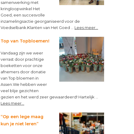
samenwerking met
kringloopwinkel Het
Goed, een succesvolle
inzamelingsactie georganiseerd voor de
about
Voedselbank.Klanten van Het Goed …
Lees meer...
Kleine
muntjes,
Top van Topbloemen!
groot
verschil!
Vandaag zijn we weer
verrast door prachtige
boeketten voor onze
afnemers door donatie
van Top bloemen in
Assen.We hebben weer
veel blije gezichten
gezien en het werd zeer gewaardeerd! Hartelijk …
about
Lees meer...
Top
van
“Op een lege maag
Topbloemen!
kun je niet leren”