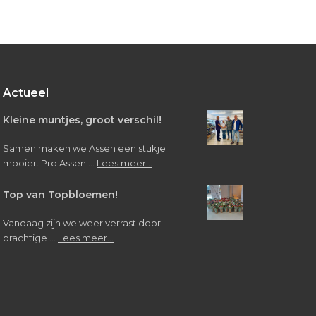
Bezoek
van
leerlingen
Verpleegkunde/Verzorgende
IG
Actueel
Kleine muntjes, groot verschil!
Samen maken we Assen een stukje
about
mooier. Pro Assen …
Lees meer...
Kleine
muntjes,
Top van Topbloemen!
groot
verschil!
Vandaag zijn we weer verrast door
about
prachtige …
Lees meer...
Top
van
Topbloemen!