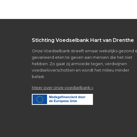
Footer
Stichting Voedselbank Hart van Drenthe
Onze Voedselbank streeft ernaar wekelijks gezond 
gevarieerd eten te geven aan mensen die het niet
hebben. Zo gaat zij armoede tegen, verdwijnen
voedseloverschotten en wordt het milieu minder
belast.
about
Meer over onze voedselbank »
Over
de
voedselbank