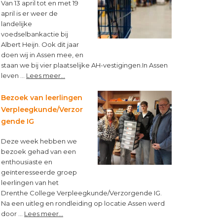
Van 13 april tot en met 19
april is er weer de
landelijke
voedselbankactie bij
Albert Heijn. Ook dit jaar
doen wij in Assen mee, en
staan we bij vier plaatselijke AH-vestigingen.In Assen
about
leven …
Lees meer...
“Op
een
Bezoek van leerlingen
lege
Verpleegkunde/Verzor
maag
gende IG
kun
je
Deze week hebben we
niet
bezoek gehad van een
leren”
enthousiaste en
geïnteresseerde groep
leerlingen van het
Drenthe College Verpleegkunde/Verzorgende IG.
Na een uitleg en rondleiding op locatie Assen werd
about
door …
Lees meer...