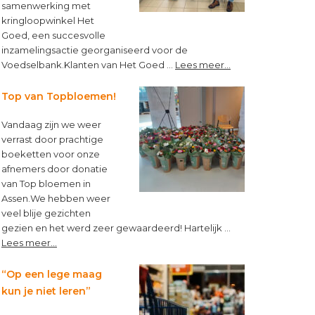
samenwerking met
kringloopwinkel Het
Goed, een succesvolle
inzamelingsactie georganiseerd voor de
about
Voedselbank.Klanten van Het Goed …
Lees meer...
Kleine
muntjes,
Top van Topbloemen!
groot
verschil!
Vandaag zijn we weer
verrast door prachtige
boeketten voor onze
afnemers door donatie
van Top bloemen in
Assen.We hebben weer
veel blije gezichten
gezien en het werd zeer gewaardeerd! Hartelijk …
about
Lees meer...
Top
van
“Op een lege maag
Topbloemen!
kun je niet leren”