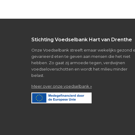
Footer
Stichting Voedselbank Hart van Drenthe
Onze Voedselbank streeft ernaar wekelijks gezond 
gevarieerd eten te geven aan mensen die het niet
hebben. Zo gaat zij armoede tegen, verdwijnen
voedseloverschotten en wordt het milieu minder
belast.
about
Meer over onze voedselbank »
Over
de
voedselbank