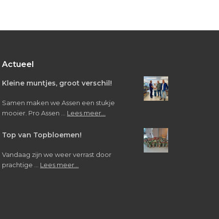
Bezoek
van
leerlingen
Verpleegkunde/Verzorgende
IG
Actueel
Kleine muntjes, groot verschil!
Samen maken we Assen een stukje
about
mooier. Pro Assen …
Lees meer...
Kleine
muntjes,
Top van Topbloemen!
groot
verschil!
Vandaag zijn we weer verrast door
about
prachtige …
Lees meer...
Top
van
Topbloemen!