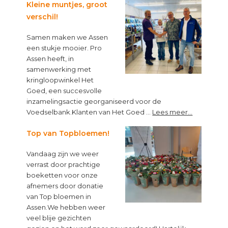
Kleine muntjes, groot
verschil!
Samen maken we Assen
een stukje mooier. Pro
Assen heeft, in
samenwerking met
kringloopwinkel Het
Goed, een succesvolle
inzamelingsactie georganiseerd voor de
about
Voedselbank.Klanten van Het Goed …
Lees meer...
Kleine
muntjes,
Top van Topbloemen!
groot
Vandaag zijn we weer
verschil!
verrast door prachtige
boeketten voor onze
afnemers door donatie
van Top bloemen in
Assen.We hebben weer
veel blije gezichten