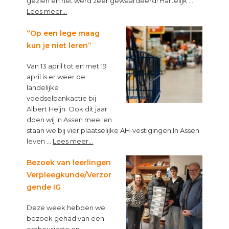
gezien en het werd zeer gewaardeerd! Hartelijk …
about
Lees meer...
Top
van
“Op een lege maag
Topbloemen!
kun je niet leren”
Van 13 april tot en met 19
april is er weer de
landelijke
voedselbankactie bij
Albert Heijn. Ook dit jaar
doen wij in Assen mee, en
staan we bij vier plaatselijke AH-vestigingen.In Assen
about
leven …
Lees meer...
“Op
een
Bezoek van leerlingen
lege
Verpleegkunde/Verzor
maag
gende IG
kun
je
Deze week hebben we
niet
bezoek gehad van een
leren”
enthousiaste en