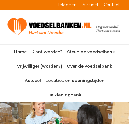
Skip
Skip
Skip
Skip
Inloggen
Actueel
Contact
to
to
to
to
primary
main
primary
footer
navigation
content
sidebar
Home
Klant worden?
Steun de voedselbank
Vrijwilliger (worden?)
Over de voedselbank
Actueel
Locaties en openingstijden
De kledingbank