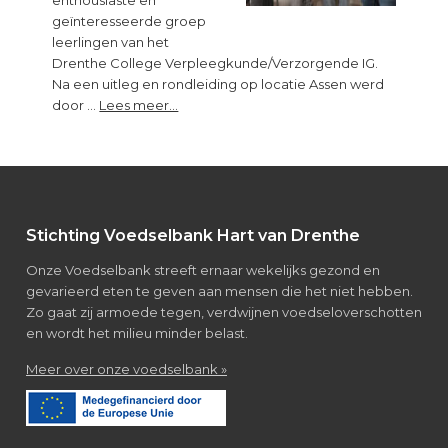
geïnteresseerde groep
leerlingen van het
Drenthe College Verpleegkunde/Verzorgende IG.
Na een uitleg en rondleiding op locatie Assen werd
about
door …
Lees meer...
Bezoek
van
leerlingen
Verpleegkunde/Verzorgende
IG
Footer
Stichting Voedselbank Hart van Drenthe
Onze Voedselbank streeft ernaar wekelijks gezond en
gevarieerd eten te geven aan mensen die het niet hebben.
Zo gaat zij armoede tegen, verdwijnen voedseloverschotten
en wordt het milieu minder belast.
about
Meer over onze voedselbank »
Over
de
voedselbank