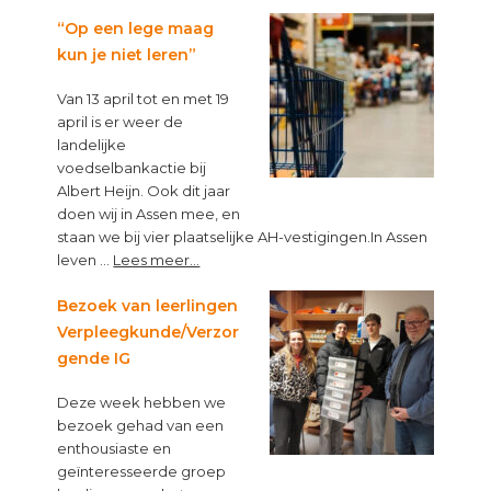
Top
van
“Op een lege maag
Topbloemen!
kun je niet leren”
Van 13 april tot en met 19
april is er weer de
landelijke
voedselbankactie bij
Albert Heijn. Ook dit jaar
doen wij in Assen mee, en
staan we bij vier plaatselijke AH-vestigingen.In Assen
about
leven …
Lees meer...
“Op
een
Bezoek van leerlingen
lege
Verpleegkunde/Verzor
maag
gende IG
kun
je
Deze week hebben we
niet
bezoek gehad van een
leren”
enthousiaste en
geïnteresseerde groep