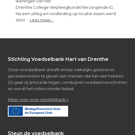
leerlingen van het
Drenthe College Verpleegkunde/Verzorgende IG.
Na een uitleg en rondleiding op locatie Assen werd
about
door …
Lees meer...
Bezoek
van
leerlingen
Verpleegkunde/Verzorgende
IG
Footer
Stichting Voedselbank Hart van Drenthe
Onze Voedselbank streeft ernaar wekelijks gezond en
gevarieerd eten te geven aan mensen die het niet hebben.
Zo gaat zij armoede tegen, verdwijnen voedseloverschotten
en wordt het milieu minder belast.
about
Meer over onze voedselbank »
Over
de
voedselbank
Steun de voedselbank