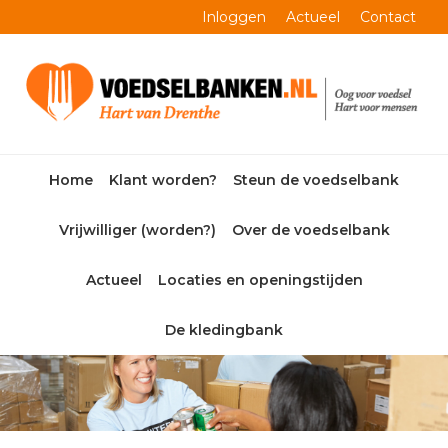
Skip
Skip
Skip
Skip
Inloggen
Actueel
Contact
to
to
to
to
primary
main
primary
footer
navigation
content
sidebar
Home
Klant worden?
Steun de voedselbank
Vrijwilliger (worden?)
Over de voedselbank
Actueel
Locaties en openingstijden
De kledingbank