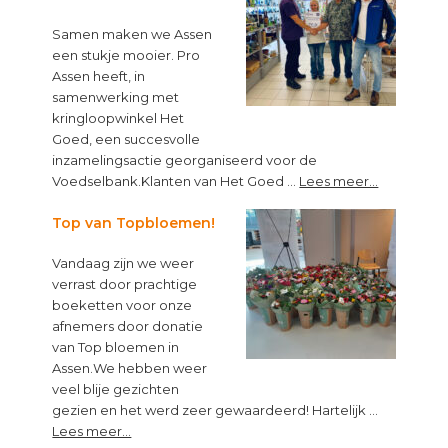
Samen maken we Assen
een stukje mooier. Pro
Assen heeft, in
samenwerking met
kringloopwinkel Het
Goed, een succesvolle
inzamelingsactie georganiseerd voor de
about
Voedselbank.Klanten van Het Goed …
Lees meer...
Kleine
muntjes,
Top van Topbloemen!
groot
Vandaag zijn we weer
verschil!
verrast door prachtige
boeketten voor onze
afnemers door donatie
van Top bloemen in
Assen.We hebben weer
veel blije gezichten
gezien en het werd zeer gewaardeerd! Hartelijk …
about
Lees meer...