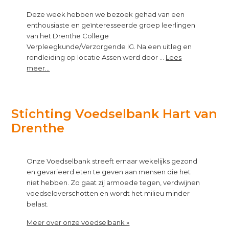
Deze week hebben we bezoek gehad van een
enthousiaste en geïnteresseerde groep leerlingen
van het Drenthe College
Verpleegkunde/Verzorgende IG. Na een uitleg en
rondleiding op locatie Assen werd door …
Lees
about
meer...
Bezoek
van
leerlingen
Verpleegkunde/Verzorgende
Stichting Voedselbank Hart van
Footer
IG
Drenthe
Onze Voedselbank streeft ernaar wekelijks gezond
en gevarieerd eten te geven aan mensen die het
niet hebben. Zo gaat zij armoede tegen, verdwijnen
voedseloverschotten en wordt het milieu minder
belast.
about
Meer over onze voedselbank »