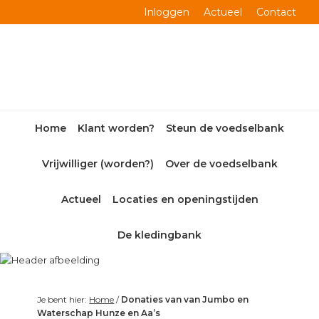
Skip
Skip
Skip
Skip
Inloggen
Actueel
Contact
to
to
to
to
primary
main
primary
footer
navigation
content
sidebar
Home
Klant worden?
Steun de voedselbank
Vrijwilliger (worden?)
Over de voedselbank
Actueel
Locaties en openingstijden
De kledingbank
Je bent hier:
Home
/
Donaties van van Jumbo en
Waterschap Hunze en Aa’s