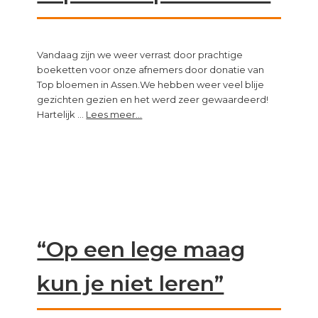
Vandaag zijn we weer verrast door prachtige
boeketten voor onze afnemers door donatie van
Top bloemen in Assen.We hebben weer veel blije
gezichten gezien en het werd zeer gewaardeerd!
about
Hartelijk …
Lees meer...
Top
van
Topbloemen!
“Op een lege maag
kun je niet leren”