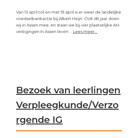
Van 13 april tot en met 19 april is er weer de landelijke
voedselbankactie bij Albert Heijn. Ook dit jaar doen
wij in Assen mee, en staan we bij vier plaatselijke AH-
about
vestigingen.In Assen leven …
Lees meer...
“Op
een
lege
maag
kun
je
niet
leren”
Bezoek van leerlingen
Verpleegkunde/Verzo
rgende IG